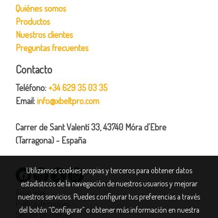
Quiénes somos
Productos
Nuestros clientes
Preguntas frecuentes
Contacto
Teléfono:
+34 629 35 03 35
Email:
info@xbeltpro.com
Carrer de Sant Valentí 33, 43740 Móra d'Ebre
(Tarragona) - España
Utilizamos cookies propias y terceros para obtener datos
estadísticos de la navegación de nuestros usuarios y mejorar
Aviso legal
nuestros servicios. Puedes configurar tus preferencias a través
Política de cookies
del botón “Configurar” o obtener más información en nuestra
Gestión de cookies