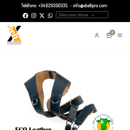
Teléfono
+34 629350335
-
info@xbeltpro.com
Seleccionar idioma
0