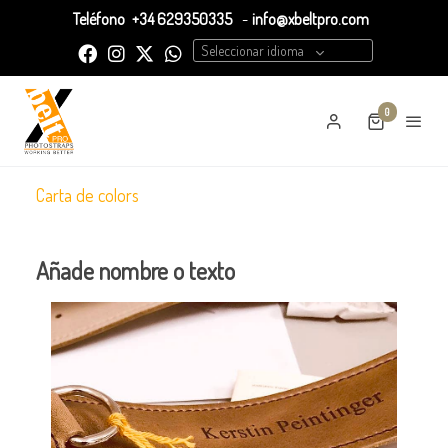
Teléfono
+34 629350335
-
info@xbeltpro.com
Seleccionar idioma
0
Carta de colors
Añade nombre o texto