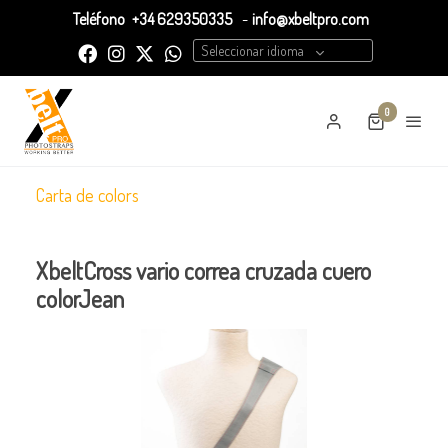
Teléfono
+34 629350335
-
info@xbeltpro.com
Seleccionar idioma
0
Carta de colors
XbeltCross vario correa cruzada cuero
colorJean