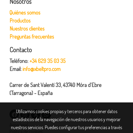
Nosotros
Quiénes somos
Productos
Nuestros clientes
Preguntas frecuentes
Contacto
Teléfono:
+34 629 35 03 35
Email:
info@xbeltpro.com
Carrer de Sant Valentí 33, 43740 Móra d'Ebre
(Tarragona) - España
Utilizamos cookies propias y terceros para obtener datos
estadísticos de la navegación de nuestros usuarios y mejorar
Aviso legal
nuestros servicios. Puedes configurar tus preferencias a través
Política de cookies