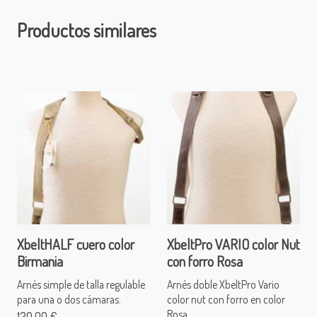
Productos similares
XbeltHALF cuero color
XbeltPro VARIO color Nut
Birmania
con forro Rosa
Arnés simple de talla regulable
Arnés doble XbeltPro Vario
para una o dos cámaras.
color nut con forro en color
Rosa
130,00 €