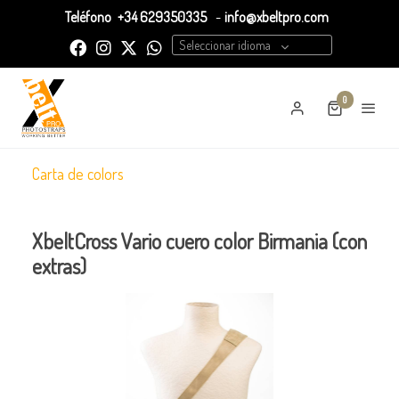
Teléfono
+34 629350335
-
info@xbeltpro.com
Seleccionar idioma
0
Carta de colors
XbeltCross Vario cuero color Birmania (con
extras)