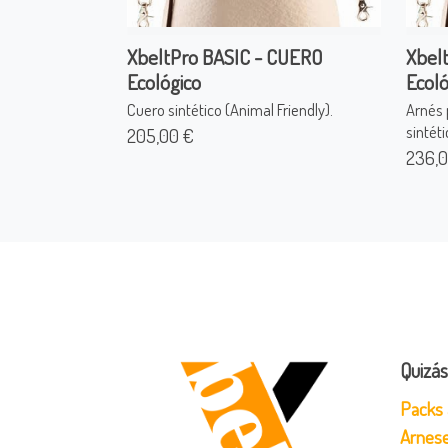
XbeltPro BASIC - CUERO
Xbel
Ecológico
Ecoló
Cuero sintético (Animal Friendly).
Arnés 
sintéti
205,00 €
236,0
Quizás
Packs 
Arnese