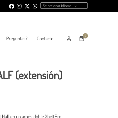
Seleccionar idioma
0
Preguntas?
Contacto
LF (extensión)
ltHalf en un arnés doble XbeltPro.