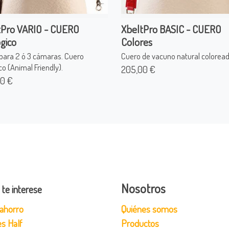
tPro VARIO - CUERO
XbeltPro BASIC - CUERO
gico
Colores
para 2 ó 3 cámaras. Cuero
Cuero de vacuno natural coloread
co (Animal Friendly).
205,00 €
0 €
Nosotros
 te interese
ahorro
Quiénes somos
s Half
Productos