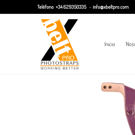
Teléfono
+34 629350335
-
info@xbeltpro.com
Inicio
Nos
Carta de colors
XbeltHALF (extensión)