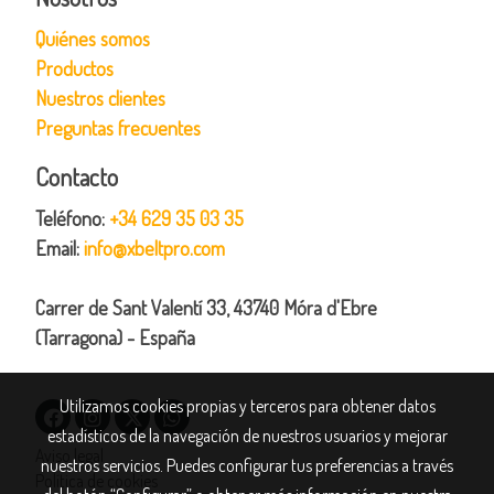
Quiénes somos
Productos
Nuestros clientes
Preguntas frecuentes
Contacto
Teléfono:
+34 629 35 03 35
Email:
info@xbeltpro.com
Carrer de Sant Valentí 33, 43740 Móra d'Ebre
(Tarragona) - España
Utilizamos cookies propias y terceros para obtener datos
estadísticos de la navegación de nuestros usuarios y mejorar
Aviso legal
nuestros servicios. Puedes configurar tus preferencias a través
Política de cookies