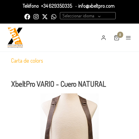
Teléfono
+34 629350335
-
info@xbeltpro.com
Seleccionar idioma
0
Carta de colors
XbeltPro VARIO - Cuero NATURAL