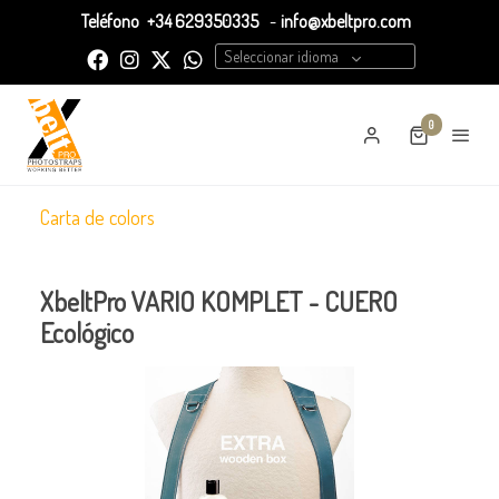
Teléfono
+34 629350335
-
info@xbeltpro.com
Seleccionar idioma
0
Carta de colors
XbeltPro VARIO KOMPLET - CUERO
Ecológico