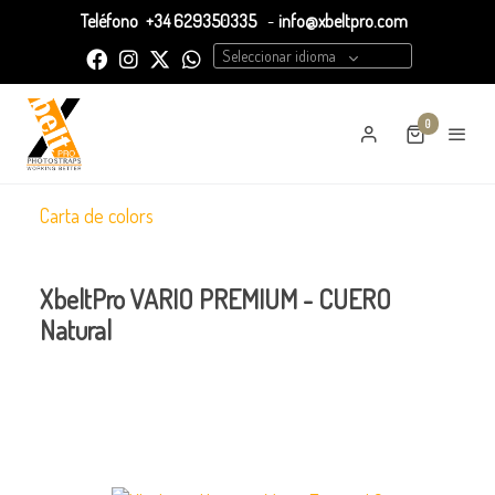
Teléfono
+34 629350335
-
info@xbeltpro.com
Seleccionar idioma
0
Carta de colors
XbeltPro VARIO PREMIUM - CUERO
Natural