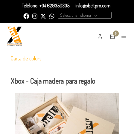
Teléfono
+34 629350335
-
info@xbeltpro.com
Seleccionar idioma
0
Carta de colors
Xbox - Caja madera para regalo