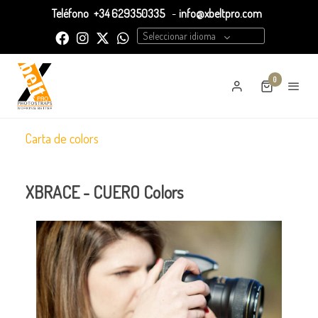
Teléfono
+34 629350335
-
info@xbeltpro.com
Seleccionar idioma
0
Carta de colors
XBRACE - CUERO Colors