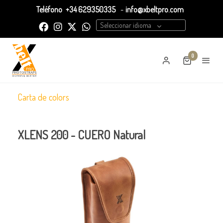
Teléfono
+34 629350335
-
info@xbeltpro.com
Seleccionar idioma
0
Carta de colors
XLENS 200 - CUERO Natural