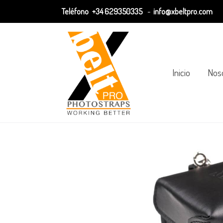
Teléfono
+34 629350335
-
info@xbeltpro.com
Inicio
Nos
Carta de colors
XLENS 80- CUERO Colors