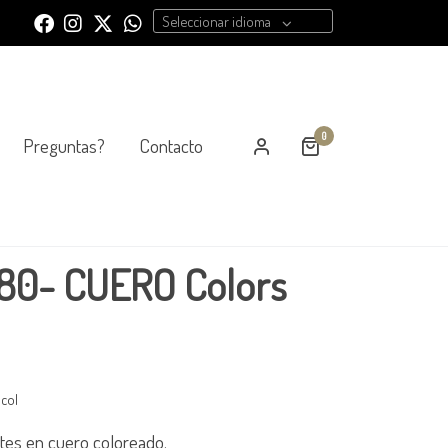
Seleccionar idioma
0
Preguntas?
Contacto
80- CUERO Colors
col
tes en cuero coloreado.