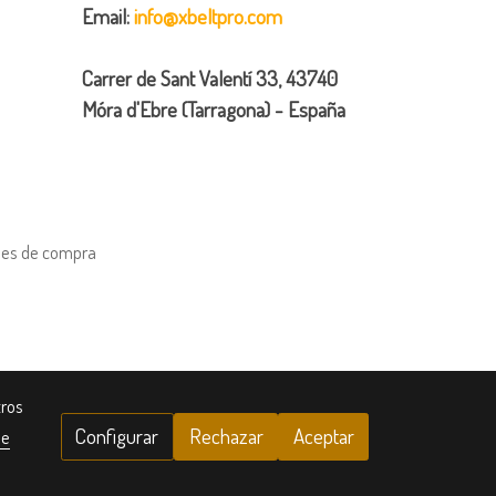
Email:
info@xbeltpro.com
Carrer de Sant Valentí 33, 43740
Móra d'Ebre (Tarragona) - España
nes de compra
tros
Configurar
Rechazar
Aceptar
de