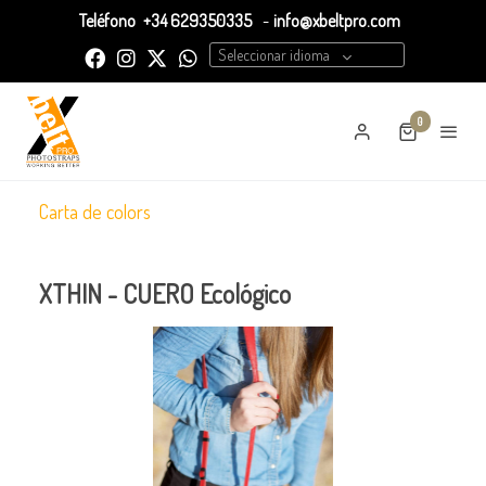
Teléfono
+34 629350335
-
info@xbeltpro.com
Seleccionar idioma
0
Carta de colors
XTHIN - CUERO Ecológico