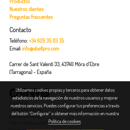
Productos
Nuestros clientes
Preguntas frecuentes
Contacto
Teléfono:
+34 629 35 03 35
Email:
info@xbeltpro.com
Carrer de Sant Valentí 33, 43740 Móra d'Ebre
(Tarragona) - España
Utilizamos cookies propias y terceros para obtener datos
estadísticos de la navegación de nuestros usuarios y mejorar
Aviso legal
nuestros servicios. Puedes configurar tus preferencias a través
Política de cookies
del botón “Configurar” o obtener más información en nuestra
Gestión de cookies
Política de cookies
.
Política de privacidad
Condiciones de compra