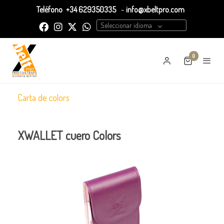
Teléfono
+34 629350335
-
info@xbeltpro.com
Seleccionar idioma
0
Carta de colors
XWALLET cuero Colors