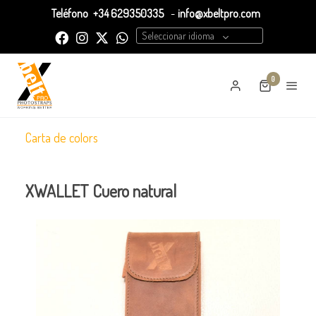
Teléfono
+34 629350335
-
info@xbeltpro.com
Seleccionar idioma
0
Carta de colors
XWALLET Cuero natural