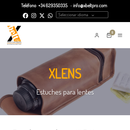
Teléfono
+34 629350335
-
info@xbeltpro.com
Seleccionar idioma
0
XLENS
Estuches para lentes