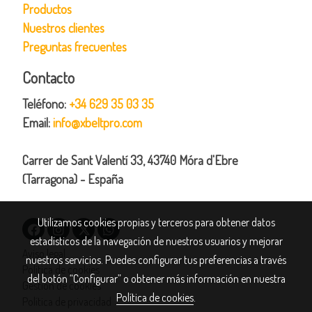
Productos
Nuestros clientes
Preguntas frecuentes
Contacto
Teléfono:
+34 629 35 03 35
Email:
info@xbeltpro.com
Carrer de Sant Valentí 33, 43740 Móra d'Ebre
(Tarragona) - España
Utilizamos cookies propias y terceros para obtener datos
estadísticos de la navegación de nuestros usuarios y mejorar
Aviso legal
nuestros servicios. Puedes configurar tus preferencias a través
Política de cookies
del botón “Configurar” o obtener más información en nuestra
Gestión de cookies
Política de cookies
.
Política de privacidad