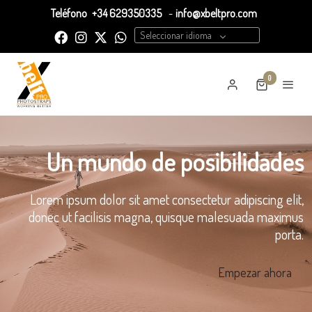
Teléfono
+34 629350335
-
info@xbeltpro.com
Seleccionar idioma
0
Un mundo de posibilidades
Lorem ipsum dolor sit amet consectetur adipiscing elit,
donec ut facilisis magna, quisque malesuada maximus
porta.
Empezar ahora