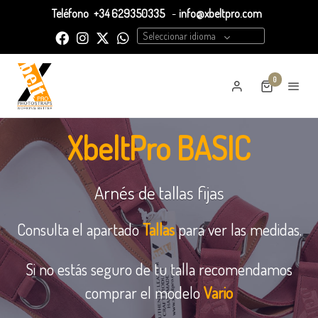
Teléfono
+34 629350335
-
info@xbeltpro.com
Seleccionar idioma
0
XbeltPro BASIC
Arnés de tallas fijas
Consulta el apartado
Tallas
para ver las medidas.
Si no estás seguro de tu talla recomendamos
comprar el modelo
Vario