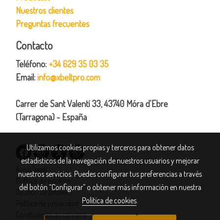
Nuestros clientes
Preguntas frecuentes
Contacto
Teléfono:
+34 629 35 03 35
Email:
info@xbeltpro.com
Carrer de Sant Valentí 33, 43740 Móra d'Ebre
(Tarragona) - España
Utilizamos cookies propias y terceros para obtener datos
estadísticos de la navegación de nuestros usuarios y mejorar
Aviso legal
nuestros servicios. Puedes configurar tus preferencias a través
Política de cookies
del botón “Configurar” o obtener más información en nuestra
Gestión de cookies
Política de cookies
.
Política de privacidad
Condiciones de compra