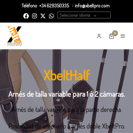
Teléfono
+34 629350335
-
info@xbeltpro.com
Seleccionar idioma
0
XbeltHalf
Arnés de talla variable para 1 ó 2 cámaras.
Arnés de talla variable para la parte derecha.
Posibilidad de ampliarlo a arnés doble XbeltPro.