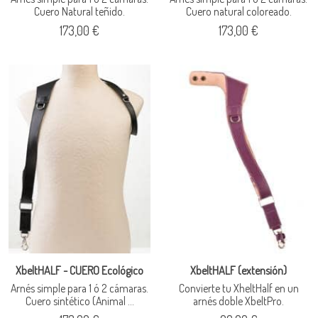
Cuero Natural teñido.
Cuero natural coloreado.
173,00 €
173,00 €
XbeltHALF - CUERO Ecológico
XbeltHALF (extensión)
Arnés simple para 1 ó 2 cámaras.
Convierte tu XheltHalf en un
Cuero sintético (Animal ...
arnés doble XbeltPro.