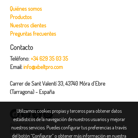
Quiénes somos
Productos
Nuestros clientes
Preguntas frecuentes
Contacto
Teléfono:
+34 629 35 03 35
Email:
info@xbeltpro.com
Carrer de Sant Valentí 33, 43740 Móra d'Ebre
(Tarragona) - España
Utilizamos cookies propias y terceros para obtener datos
estadísticos de la navegación de nuestros usuarios y mejorar
Aviso legal
nuestros servicios. Puedes configurar tus preferencias a través
Política de cookies
del botón “Configurar” o obtener más información en nuestra