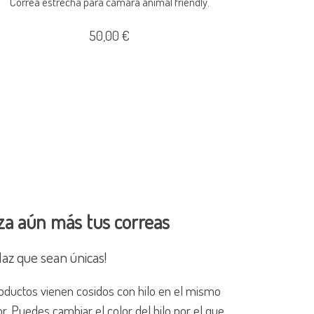
Correa estrecha para cámara animal friendly.
50,00 €
za aún más tus correas
az que sean únicas!
oductos vienen cosidos con hilo en el mismo
or. Puedes cambiar el color del hilo por el que