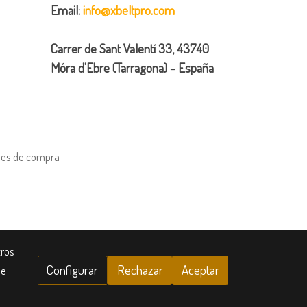
Email:
info@xbeltpro.com
Carrer de Sant Valentí 33, 43740
Móra d'Ebre (Tarragona) - España
nes de compra
tros
Configurar
Rechazar
Aceptar
de