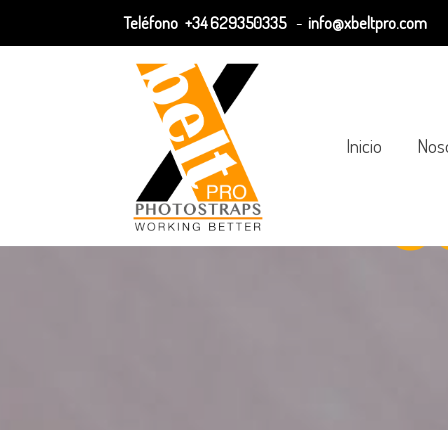
Teléfono
+34 629350335
-
info@xbeltpro.com
Inicio
Nos
C