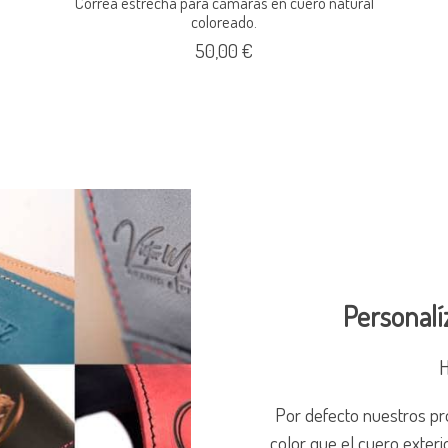
Correa estrecha para cámaras en cuero natural
coloreado.
50,00 €
Personalí
H
Por defecto nuestros pr
color que el cuero exteri