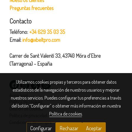
Preguntas frecuentes
Contacto
Teléfono:
+34 629 35 03 35
Email:
info@xbeltpro.com
Carrer de Sant Valentí 33, 43740 Móra d'Ebre
(Tarragona) - España
Utilizamos cookies propias y terceros para obtener datos
estadísticos de la navegación de nuestros usuarios y mejorar
Aviso legal
nuestros servicios. Puedes configurar tus preferencias a través
Política de cookies
del botón “Configurar” o obtener más información en nuestra
Gestión de cookies
Política de cookies
.
Política de privacidad
Condiciones de compra
Configurar
Rechazar
Aceptar