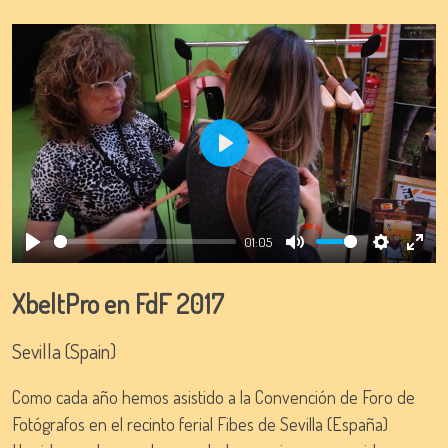
Play
01:05
Play
Mute
Settings
Ente
full
XbeltPro en FdF 2017
Sevilla (Spain)
Como cada año hemos asistido a la Convención de Foro de
Fotógrafos en el recinto ferial Fibes de Sevilla (España)