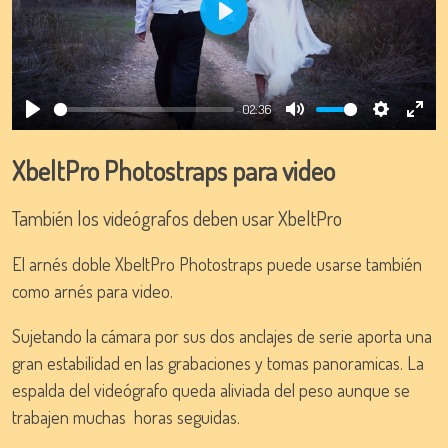
Play
02:36
Play
Mute
Settings
Ente
full
XbeltPro Photostraps para video
También los videógrafos deben usar XbeltPro
El arnés doble XbeltPro Photostraps puede usarse también
como arnés para video.
Sujetando la cámara por sus dos anclajes de serie aporta una
gran estabilidad en las grabaciones y tomas panoramicas. La
espalda del videógrafo queda aliviada del peso aunque se
trabajen muchas horas seguidas.