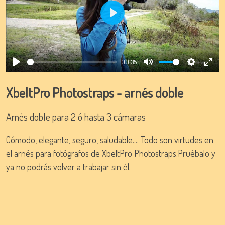
Play
00:35
Play
Mute
Settings
Ente
full
XbeltPro Photostraps - arnés doble
Arnés doble para 2 ó hasta 3 cámaras
Cómodo, elegante, seguro, saludable.... Todo son virtudes en
el arnés para fotógrafos de XbeltPro Photostraps.
Pruébalo y
ya no podrás volver a trabajar sin él.