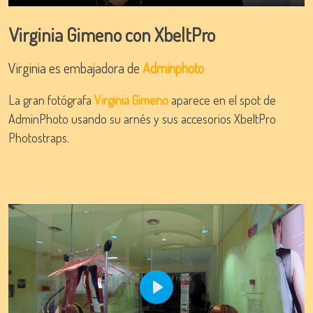
Play
Mute
Settings
Ente
full
Virginia Gimeno con XbeltPro
Virginia es embajadora de
Adminphoto
La gran fotógrafa
Virginia Gimeno
aparece en el spot de
AdminPhoto usando su arnés y sus accesorios XbeltPro
Photostraps.
Play