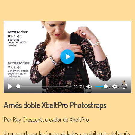
Play
03:47
Play
Mute
Settings
Ente
full
Arnés doble XbeltPro Photostraps
Por Ray Crescenti, creador de XbeltPro
Un recorrido por las funcionalidades y posibilidades del arnés