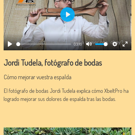
Play
03:16
Play
Mute
Settings
Ente
full
Jordi Tudela, fotógrafo de bodas
Cómo mejorar vuestra espalda
El fotógrafo de bodas Jordi Tudela explica cómo XbeltPro ha
logrado mejorar sus dolores de espalda tras las bodas.