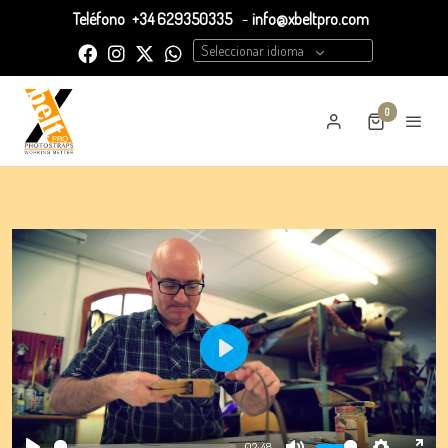
Teléfono
+34 629350335
-
info@xbeltpro.com
Seleccionar idioma
0
Play
02:48