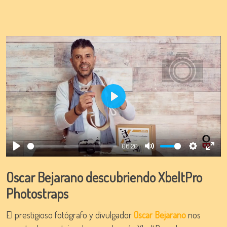
Play
06:20
Play
Mute
Settings
Ente
full
Oscar Bejarano descubriendo XbeltPro
Photostraps
El prestigioso fotógrafo y divulgador
Oscar Bejarano
nos