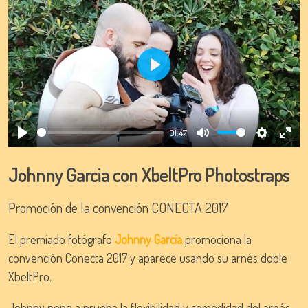
Play
01:47
Play
Mute
Settings
Ente
full
Johnny Garcia con XbeltPro Photostraps
Promoción de la convención CONECTA 2017
El premiado fotógrafo
Johnny García
promociona la
convención Conecta 2017 y aparece usando su arnés doble
XbeltPro.
Johnny pone a prueba la flexibilidad y comodidad del arnés