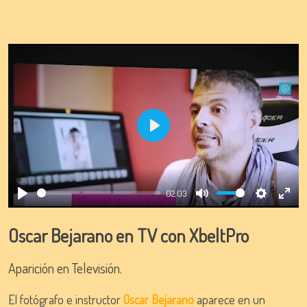
Play
02:03
Play
Mute
Settings
Ente
full
Oscar Bejarano en TV con XbeltPro
Aparición en Televisión.
El fotógrafo e instructor
Oscar Bejarano
aparece en un