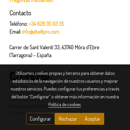
Contacto
Teléfono:
+34 629 35 03 35
Email:
info@xbeltpro.com
Carrer de Sant Valentí 33, 43740 Móra d'Ebre
(Tarragona) - España
Utilizamos cookies propias y terceros para obtener datos
estadísticos de la navegación de nuestros usuarios y mejorar
Aviso legal
nuestros servicios. Puedes configurar tus preferencias a través
Política de cookies
del botón “Configurar” o obtener más información en nuestra
Gestión de cookies
Política de cookies
.
Política de privacidad
Condiciones de compra
Configurar
Rechazar
Aceptar