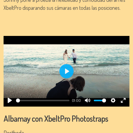
XbeltPro disparando sus cámaras en todas las posiciones.
Play
01:00
Play
Mute
Settings
Ente
full
Albamay con XbeltPro Photostraps
Postboda