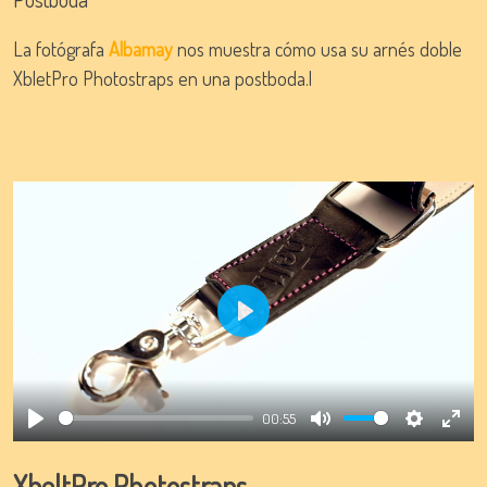
La fotógrafa
Albamay
nos muestra cómo usa su arnés doble
XbletPro Photostraps en una postboda.
l
Play
00:55
Play
Mute
Settings
Ente
full
XbeltPro Photostraps