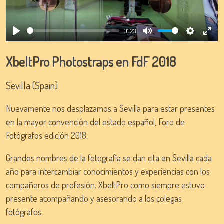
01:23
Play
Mute
Settings
Ente
full
XbeltPro Photostraps en FdF 2018
Sevilla (Spain)
Nuevamente nos desplazamos a Sevilla para estar presentes
en la mayor convención del estado español, Foro de
Fotógrafos edición 2018.
Grandes nombres de la fotografía se dan cita en Sevilla cada
año para intercambiar conocimientos y experiencias con los
compañeros de profesión. XbeltPro como siempre estuvo
presente acompañando y asesorando a los colegas
fotógrafos.