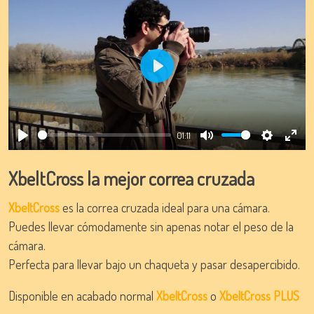
Play
01:11
Play
Mute
Settings
Ente
full
XbeltCross la mejor correa cruzada
XbeltCross
es la correa cruzada ideal para una cámara.
Puedes llevar cómodamente sin apenas notar el peso de la
cámara.
Perfecta para llevar bajo un chaqueta y pasar desapercibido.
Disponible en acabado normal
XbeltCross
o
XbeltCross PLUS