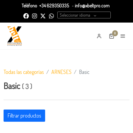
Teléfono
+34 629350335
-
info@xbeltpro.com
Seleccionar idioma
0
Todas las categorías
ARNESES
Basic
Basic
(
3
)
Filtrar productos