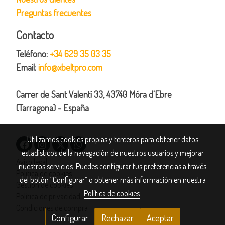
Preguntas frecuentes
Contacto
Teléfono:
+34 629 35 03 35
Email:
info@xbeltpro.com
Carrer de Sant Valentí 33, 43740 Móra d'Ebre
(Tarragona) - España
Utilizamos cookies propias y terceros para obtener datos
estadísticos de la navegación de nuestros usuarios y mejorar
Aviso legal
nuestros servicios. Puedes configurar tus preferencias a través
Política de cookies
del botón “Configurar” o obtener más información en nuestra
Gestión de cookies
Política de cookies
.
Política de privacidad
Condiciones de compra
Configurar
Rechazar
Aceptar