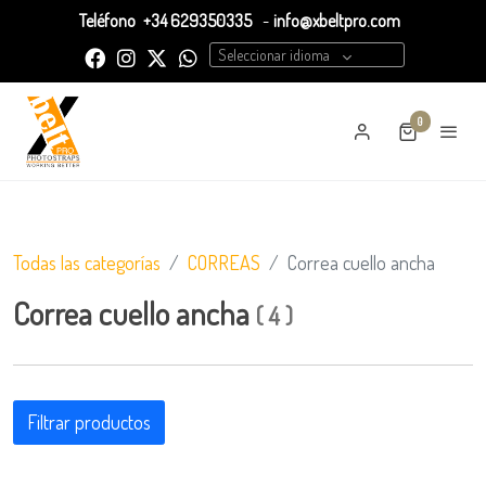
Teléfono
+34 629350335
-
info@xbeltpro.com
Seleccionar idioma
0
Todas las categorías
CORREAS
Correa cuello ancha
Correa cuello ancha
(
4
)
Filtrar productos