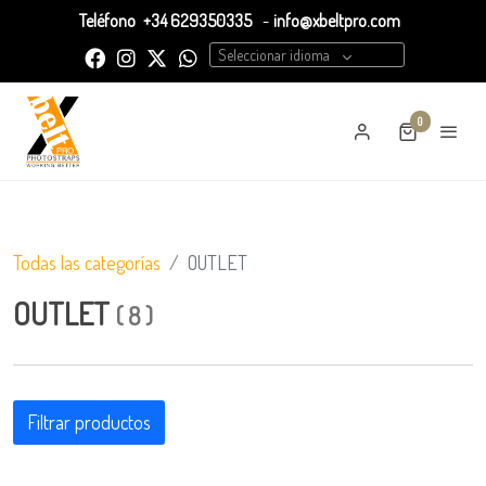
Teléfono
+34 629350335
-
info@xbeltpro.com
Seleccionar idioma
0
Todas las categorías
OUTLET
OUTLET
(
8
)
Filtrar productos