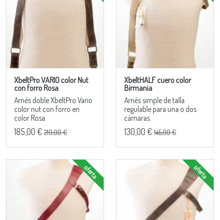
XbeltPro VARIO color Nut
XbeltHALF cuero color
con forro Rosa
Birmania
Arnés doble XbeltPro Vario
Arnés simple de talla
color nut con forro en
regulable para una o dos
color Rosa
cámaras.
185,00 €
130,00 €
219,00 €
145,00 €
oferta
oferta