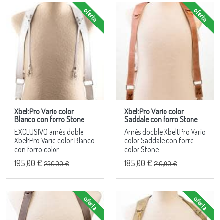
oferta
oferta
XbeltPro Vario color
XbeltPro Vario color
Blanco con forro Stone
Saddale con forro Stone
EXCLUSIVO arnés doble
Arnés docble XbeltPro Vario
XbeltPro Vario color Blanco
color Saddale con forro
con forro color ...
color Stone
195,00 €
185,00 €
236,00 €
219,00 €
oferta
oferta