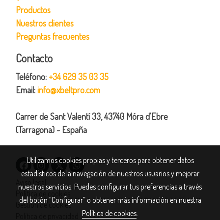
Productos
Nuestros clientes
Preguntas frecuentes
Contacto
Teléfono:
+34 629 35 03 35
Email:
info@xbeltpro.com
Carrer de Sant Valentí 33, 43740 Móra d'Ebre
(Tarragona) - España
Utilizamos cookies propias y terceros para obtener datos
estadísticos de la navegación de nuestros usuarios y mejorar
Aviso legal
nuestros servicios. Puedes configurar tus preferencias a través
Política de cookies
del botón “Configurar” o obtener más información en nuestra
Gestión de cookies
Política de cookies
.
Política de privacidad