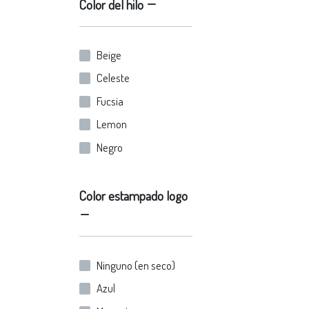
Color del hilo
Beige
Celeste
Fucsia
Lemon
Negro
Orange
Rojo
Color estampado logo
Rosa
Verde
Violet
Ninguno (en seco)
Azul