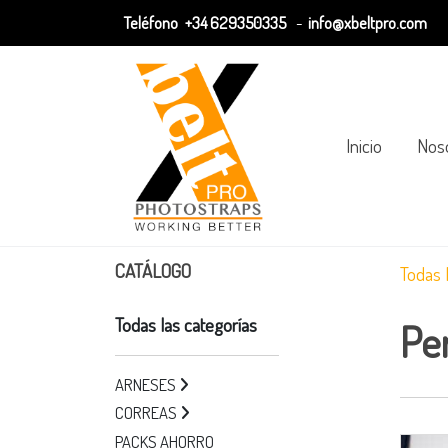
Teléfono
+34 629350335
-
info@xbeltpro.com
Inicio
Nos
CATÁLOGO
Todas 
Todas las categorías
Pe
ARNESES
CORREAS
PACKS AHORRO