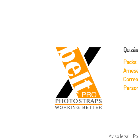
Verde
En seco (sin color)
Quizás
Packs 
Arnese
Correa
Person
Aviso legal
Po