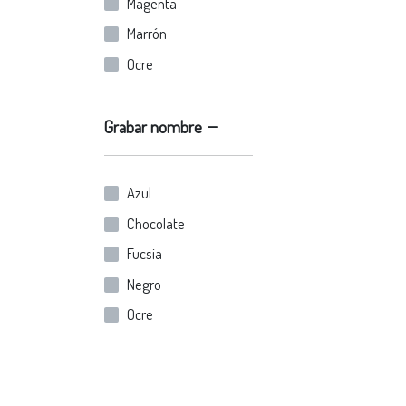
Magenta
Marrón
Ocre
Oro viejo
Plata
Grabar nombre
Rojo
Verde
Azul
Chocolate
Chocolate
Fucsia
Negro
Ocre
Oro viejo
Plata
Rojo