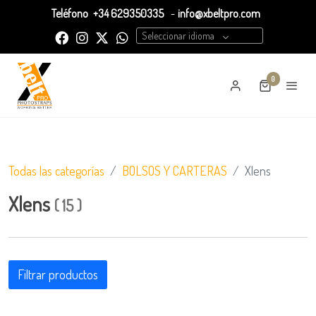
Teléfono
+34 629350335
-
info@xbeltpro.com
Seleccionar idioma
0
Todas las categorías
BOLSOS Y CARTERAS
Xlens
Xlens
(
15
)
Filtrar productos